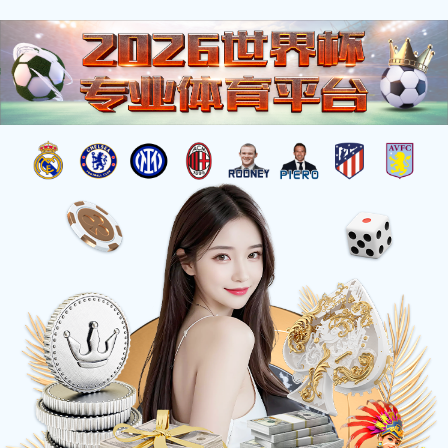
注册入口
用户协议
最近更新：2025年7月
一、协议说明
在您访问、注册或使用爱游戏平台所提供的任何服务前，请
仔细阅读本《用户协议》。使用平台即视为同意全部条款。
二、用户注册与信息
用户需确保所提交的注册资料真实、准确。若发现信息虚假
或存在风险，爱游戏平台有权暂停或终止其账户。
三、服务范围